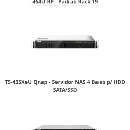
464U-RP - Padrão Rack 19
TS-435XeU Qnap - Servidor NAS 4 Baias p/ HDD
SATA/SSD