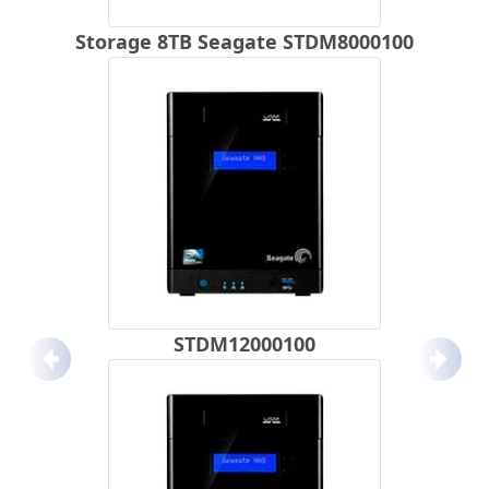
Storage 8TB Seagate STDM8000100
STDM12000100
Anterior
Próx