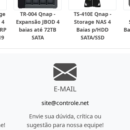
age
TR-004 Qnap -
TS-410E Qnap -
 4
Expansão JBOD 4
Storage NAS 4
-RP
baias até 72TB
Baias p/HDD
Ba
19
SATA
SATA/SSD
E-MAIL
site@controle.net
Envie sua dúvida, crítica ou
e!
sugestão para nossa equipe!