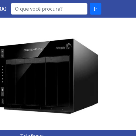
000
Ir