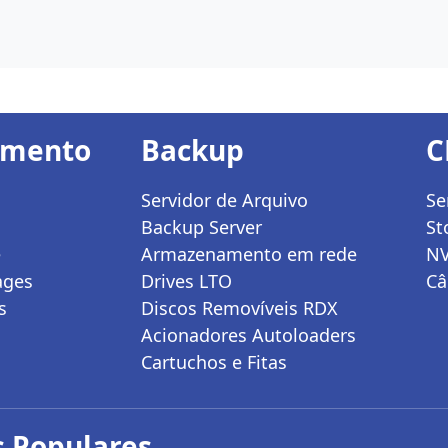
amento
Backup
C
Servidor de Arquivo
Se
Backup Server
St
e
Armazenamento em rede
N
ages
Drives LTO
Câ
s
Discos Removíveis RDX
Acionadores Autoloaders
Cartuchos e Fitas
 Populares