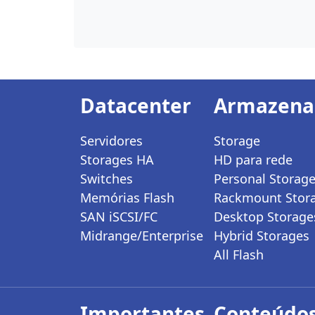
Datacenter
Armazen
Servidores
Storage
Storages HA
HD para rede
Switches
Personal Storag
Memórias Flash
Rackmount Stor
SAN iSCSI/FC
Desktop Storage
Midrange/Enterprise
Hybrid Storages
All Flash
Importantes
Conteúdos