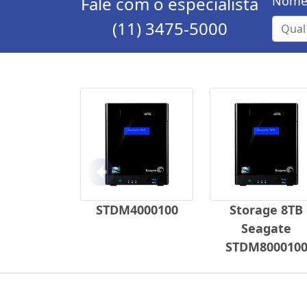
Fale com o especialista
Nome
(11) 3475-5000
Anterior
STDM4000100
Storage 8TB
Seagate
STDM800010