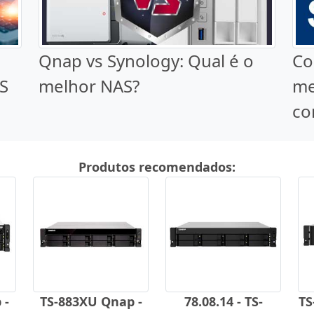
Qnap vs Synology: Qual é o
Co
S
melhor NAS?
me
co
Produtos recomendados:
 -
TS-883XU Qnap -
78.08.14 - TS-
TS