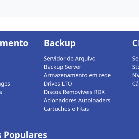
amento
Backup
C
Servidor de Arquivo
Se
Backup Server
St
e
Armazenamento em rede
N
ages
Drives LTO
Câ
s
Discos Removíveis RDX
Acionadores Autoloaders
Cartuchos e Fitas
 Populares