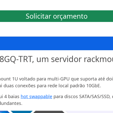
Solicitar orçamento
8GQ-TRT, um servidor rackmou
unt 1U voltado para multi-GPU que suporta até dois
 duas conexões para rede local padrão 10GbE.
i 4 baias
hot swappable
para discos SATA/SAS/SSD, q
edundantes.