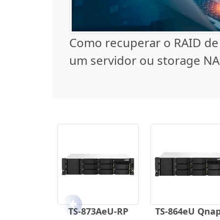
Como recuperar o RAID de
um servidor ou storage NA
Anterior
TS-873AeU-RP
TS-864eU Qnap