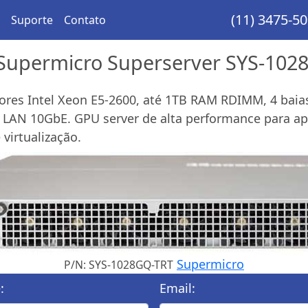
(11) 3475-5
Suporte
Contato
Supermicro Superserver SYS-102
ores Intel Xeon E5-2600, até 1TB RAM RDIMM, 4 baia
 LAN 10GbE. GPU server de alta performance para apl
virtualização.
Supermicro
P/N: SYS-1028GQ-TRT
:
Email: