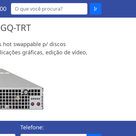
000
Ir
8GQ-TRT
s hot swappable p/ discos
icações gráficas, edição de vídeo,
Telefone: