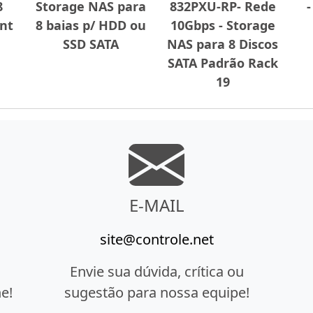
8
Storage NAS para
832PXU-RP- Rede
-
nt
8 baias p/ HDD ou
10Gbps - Storage
SSD SATA
NAS para 8 Discos
SATA Padrão Rack
19
E-MAIL
site@controle.net
Envie sua dúvida, crítica ou
e!
sugestão para nossa equipe!