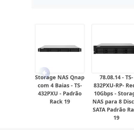
Anterior
Storage NAS Qnap
78.08.14 - TS-
com 4 Baias - TS-
832PXU-RP- Re
432PXU - Padrão
10Gbps - Stora
Rack 19
NAS para 8 Dis
SATA Padrão Ra
19