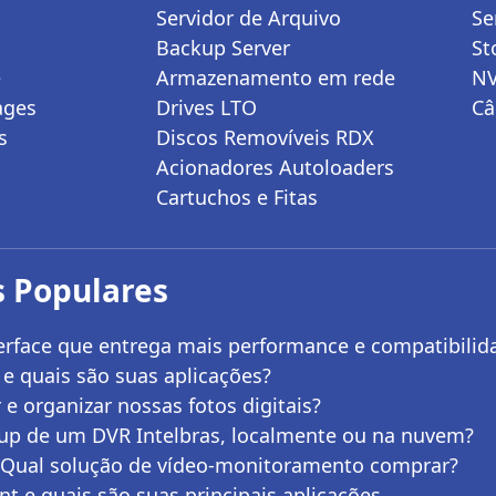
Servidor de Arquivo
Se
Backup Server
St
e
Armazenamento em rede
N
ages
Drives LTO
Câ
s
Discos Removíveis RDX
Acionadores Autoloaders
Cartuchos e Fitas
 Populares
erface que entrega mais performance e compatibilid
e quais são suas aplicações?
 organizar nossas fotos digitais?
up de um DVR Intelbras, localmente ou na nuvem?
 Qual solução de vídeo-monitoramento comprar?
nt e quais são suas principais aplicações