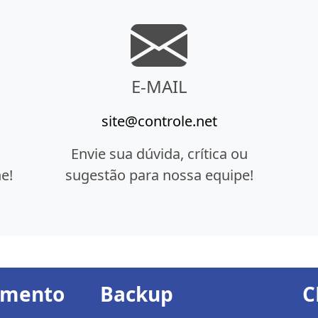
E-MAIL
site@controle.net
Envie sua dúvida, crítica ou
e!
sugestão para nossa equipe!
amento
Backup
C