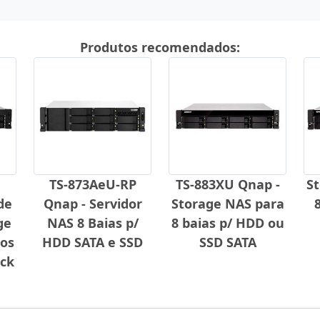
Produtos recomendados:
TS-873AeU-RP
TS-883XU Qnap -
S
de
Qnap - Servidor
Storage NAS para
ge
NAS 8 Baias p/
8 baias p/ HDD ou
cos
HDD SATA e SSD
SSD SATA
ck