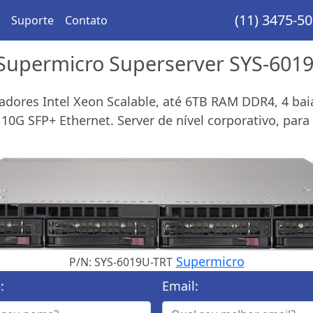
(11) 3475-5
Suporte
Contato
Supermicro Superserver SYS-601
adores Intel Xeon Scalable, até 6TB RAM DDR4, 4 bai
s 10G SFP+ Ethernet. Server de nível corporativo, par
Supermicro
P/N: SYS-6019U-TRT
:
Email: