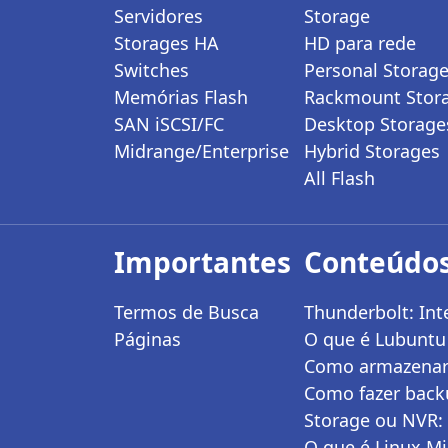
Servidores
Storage
Storages HA
HD para rede
Switches
Personal Storag
Memórias Flash
Rackmount Stor
SAN iSCSI/FC
Desktop Storage
Midrange/Enterprise
Hybrid Storages
All Flash
Importantes
Conteúdos
Termos de Busca
Thunderbolt: Int
Páginas
O que é Lubuntu 
Como armazenar e
Como fazer back
Storage ou NVR:
O que é Linux Mi