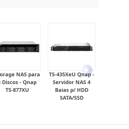
Próximo
torage NAS para
TS-435XeU Qnap -
8 Discos - Qnap
Servidor NAS 4
TS-877XU
Baias p/ HDD
SATA/SSD