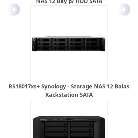
NAS 12 Bay p/ HDD SATA
Anterior
Próx
RS18017xs+ Synology - Storage NAS 12 Baias
Rackstation SATA