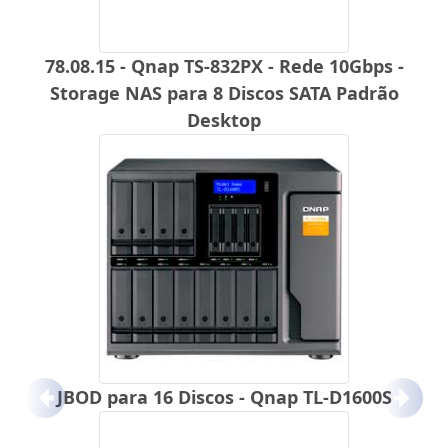
78.08.15 - Qnap TS-832PX - Rede 10Gbps -
Storage NAS para 8 Discos SATA Padrão
Desktop
JBOD para 16 Discos - Qnap TL-D1600S
Anterior
Próx