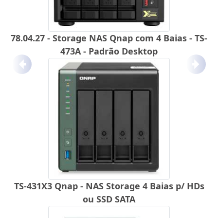
78.04.27 - Storage NAS Qnap com 4 Baias - TS-
473A - Padrão Desktop
Anterior
Próx
TS-431X3 Qnap - NAS Storage 4 Baias p/ HDs
ou SSD SATA