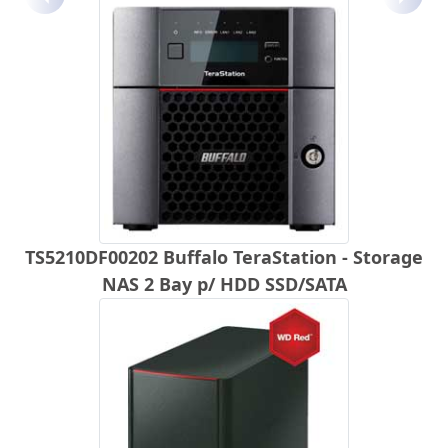
Anterior
Próx
TS5210DF00202 Buffalo TeraStation - Storage
NAS 2 Bay p/ HDD SSD/SATA