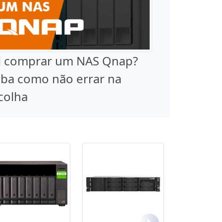
i comprar um NAS Qnap?
iba como não errar na
colha