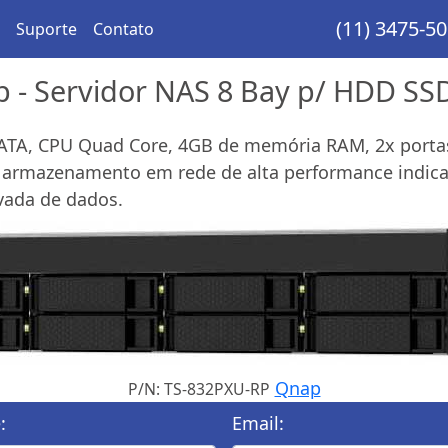
(11) 3475-5
Suporte
Contato
 - Servidor NAS 8 Bay p/ HDD S
SATA, CPU Quad Core, 4GB de memória RAM, 2x portas
 armazenamento em rede de alta performance indicado
vada de dados.
Qnap
P/N: TS-832PXU-RP
:
Email: