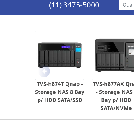
(11) 3475-5000
Anterior
TVS-h874T Qnap -
TVS-h877AX Qn
Storage NAS 8 Bay
- Storage NAS
p/ HDD SATA/SSD
Bay p/ HDD
SATA/NVMe