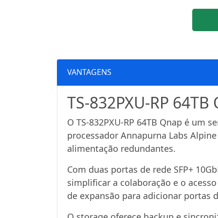
VANTAGENS
TS-832PXU-RP 64TB 
O TS-832PXU-RP 64TB Qnap é um serv
processador Annapurna Labs Alpine
alimentação redundantes.
Com duas portas de rede SFP+ 10Gb
simplificar a colaboração e o acesso
de expansão para adicionar portas d
O storage oferece backup e sincroni