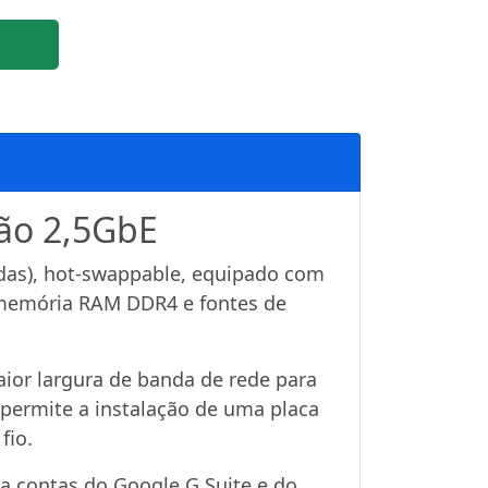
ão 2,5GbE
adas), hot-swappable, equipado com
 memória RAM DDR4 e fontes de
or largura de banda de rede para
e permite a instalação de uma placa
fio.
ra contas do Google G Suite e do