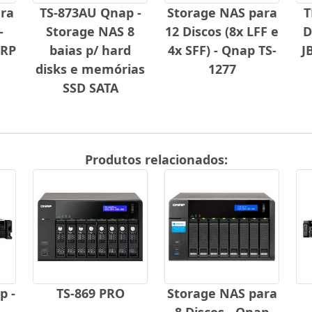
ra
TS-873AU Qnap -
Storage NAS para
T
-
Storage NAS 8
12 Discos (8x LFF e
D
-RP
baias p/ hard
4x SFF) - Qnap TS-
J
disks e memórias
1277
SSD SATA
Produtos relacionados:
p -
TS-869 PRO
Storage NAS para
8 Discos - Qnap