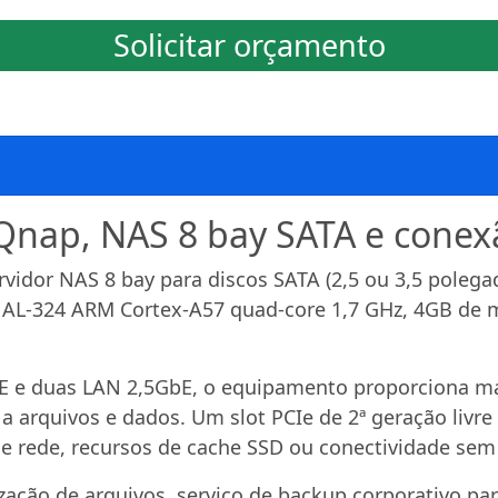
Solicitar orçamento
Qnap, NAS 8 bay SATA e conex
idor NAS 8 bay para discos SATA (2,5 ou 3,5 poleg
 AL-324 ARM Cortex-A57 quad-core 1,7 GHz, 4GB de
E e duas LAN 2,5GbE, o equipamento proporciona mai
 a arquivos e dados. Um slot PCIe de 2ª geração livr
e rede, recursos de cache SSD ou conectividade sem 
zação de arquivos, serviço de backup corporativo pa