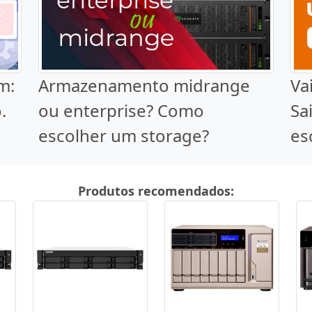
m:
Armazenamento midrange
Va
.
ou enterprise? Como
Sa
escolher um storage?
es
Produtos recomendados: