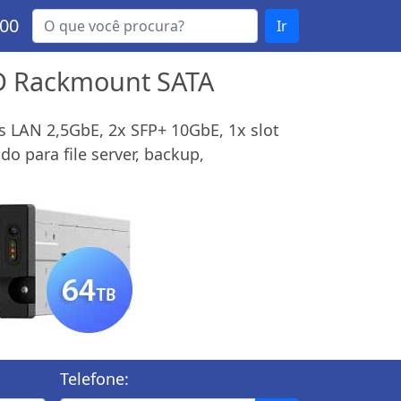
000
Ir
SD Rackmount SATA
 LAN 2,5GbE, 2x SFP+ 10GbE, 1x slot
 para file server, backup,
Telefone: