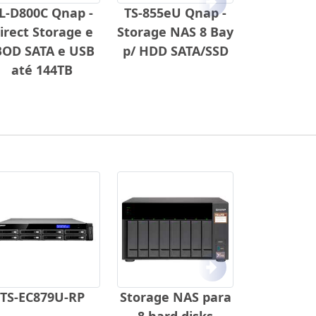
Próximo
L-D800C Qnap -
TS-855eU Qnap -
irect Storage e
Storage NAS 8 Bay
BOD SATA e USB
p/ HDD SATA/SSD
até 144TB
Próximo
TS-EC879U-RP
Storage NAS para
8 hard disks