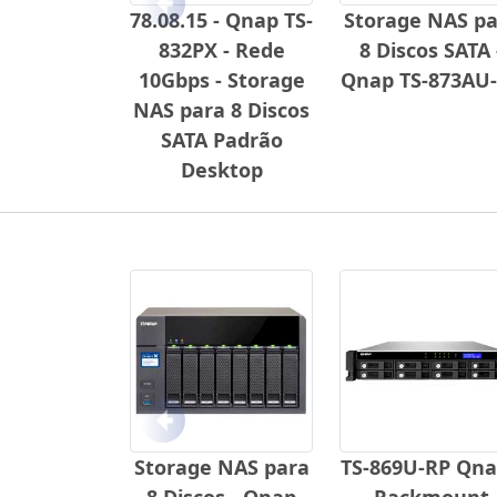
Anterior
78.08.15 - Qnap TS-
Storage NAS pa
832PX - Rede
8 Discos SATA 
10Gbps - Storage
Qnap TS-873AU
NAS para 8 Discos
SATA Padrão
Desktop
Anterior
Storage NAS para
TS-869U-RP Qna
8 Discos - Qnap
Rackmount