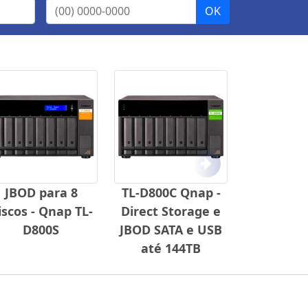
Próximo
JBOD para 8
TL-D800C Qnap -
iscos - Qnap TL-
Direct Storage e
D800S
JBOD SATA e USB
até 144TB