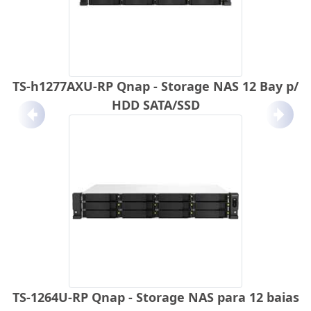
TS-h1277AXU-RP Qnap - Storage NAS 12 Bay p/
HDD SATA/SSD
Anterior
Próx
TS-1264U-RP Qnap - Storage NAS para 12 baias