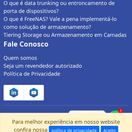
O que é data trunking ou entroncamento de
porta de dispositivos?
O que é FreeNAS? Vale a pena implementá-lo
como solução de armazenamento?
Tiering Storage ou Armazenamento em Camadas
Fale Conosco
Quem somos
Seja um revendedor autorizado
Política de Privacidade
1
Controle Net Tecnologia LTDA | CNPJ:
Fale com um
especialista pelo
Para melhor experiência em nosso website
03.247.280/0001-25 | Av. dos Carinás, 660 -
nosso Whatsapp!
confira nossa
Moema | São Paulo, SP - CEP: 04086-011
política de privacidade
Aceito