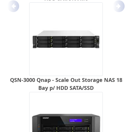
Anterior
Próx
QSN-3000 Qnap - Scale Out Storage NAS 18
Bay p/ HDD SATA/SSD