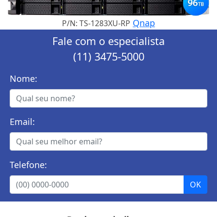
Qnap
P/N: TS-1283XU-RP
Fale com o especialista
(11) 3475-5000
Nome:
Email:
Telefone: