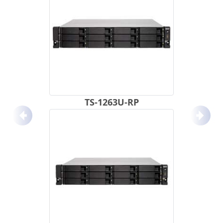
TS-1263U-RP
Anterior
Próx