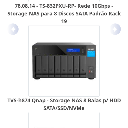
78.08.14 - TS-832PXU-RP- Rede 10Gbps -
Storage NAS para 8 Discos SATA Padrão Rack
19
Anterior
Próx
TVS-h874 Qnap - Storage NAS 8 Baias p/ HDD
SATA/SSD/NVMe