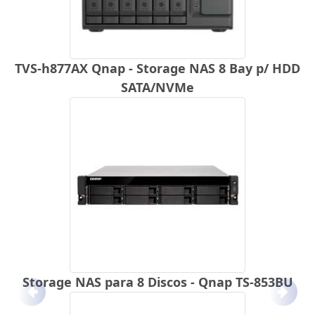
TVS-h877AX Qnap - Storage NAS 8 Bay p/ HDD
SATA/NVMe
Storage NAS para 8 Discos - Qnap TS-853BU
Anterior
Próx