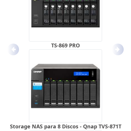
TS-869 PRO
Anterior
Próx
Storage NAS para 8 Discos - Qnap TVS-871T