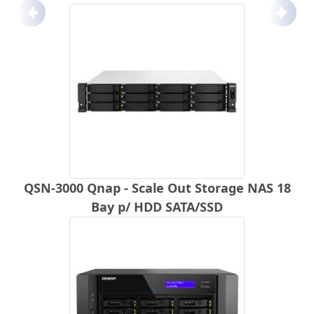
Anterior
Próx
QSN-3000 Qnap - Scale Out Storage NAS 18
Bay p/ HDD SATA/SSD