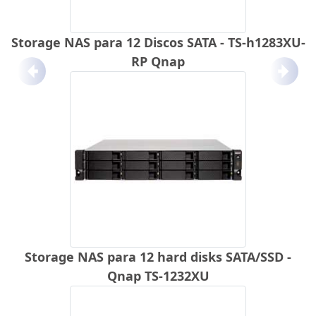
Storage NAS para 12 Discos SATA - TS-h1283XU-
RP Qnap
Anterior
Próx
Storage NAS para 12 hard disks SATA/SSD -
Qnap TS-1232XU