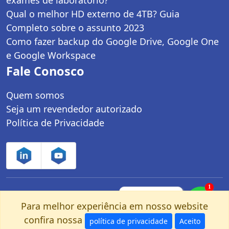
Qual o melhor HD externo de 4TB? Guia
Completo sobre o assunto 2023
Como fazer backup do Google Drive, Google One
e Google Workspace
Fale Conosco
Quem somos
Seja um revendedor autorizado
Política de Privacidade
1
Controle Net Tecnologia LTDA | CNPJ:
Fale com um
especialista pelo
Para melhor experiência em nosso website
03.247.280/0001-25 | Av. dos Carinás, 660 -
nosso Whatsapp!
confira nossa
Moema | São Paulo, SP - CEP: 04086-011
política de privacidade
Aceito