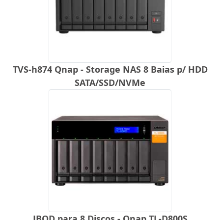
TVS-h874 Qnap - Storage NAS 8 Baias p/ HDD
SATA/SSD/NVMe
JBOD para 8 Discos - Qnap TL-D800S