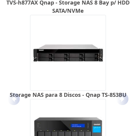
TVS-h877AX Qnap - Storage NAS 8 Bay p/ HDD
SATA/NVMe
Storage NAS para 8 Discos - Qnap TS-853BU
Anterior
Próx