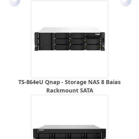
Anterior
Próx
TS-864eU Qnap - Storage NAS 8 Baias
Rackmount SATA