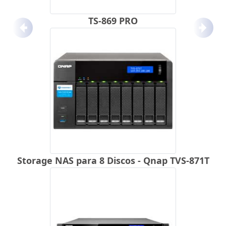
TS-869 PRO
Anterior
Próx
Storage NAS para 8 Discos - Qnap TVS-871T