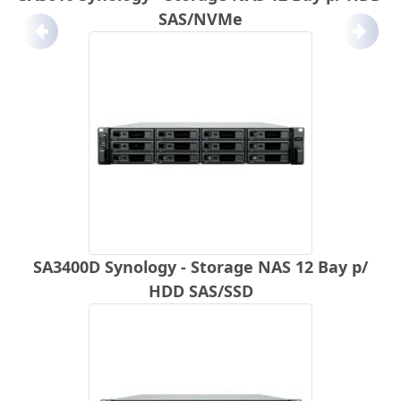
SAS/NVMe
Anterior
Próx
SA3400D Synology - Storage NAS 12 Bay p/
HDD SAS/SSD