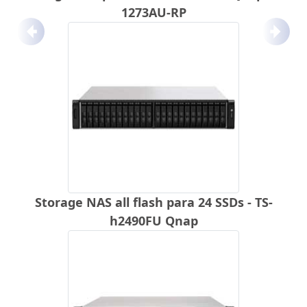
1273AU-RP
Anterior
Próx
Storage NAS all flash para 24 SSDs - TS-
h2490FU Qnap