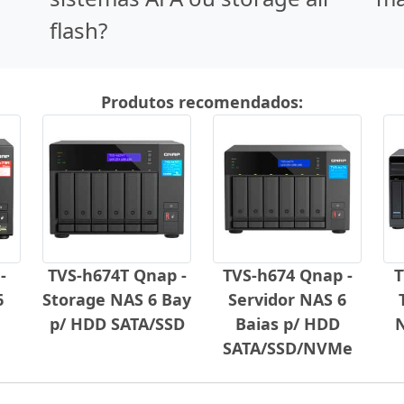
flash?
Produtos recomendados:
-
TVS-h674T Qnap -
TVS-h674 Qnap -
T
6
Storage NAS 6 Bay
Servidor NAS 6
p/ HDD SATA/SSD
Baias p/ HDD
N
SATA/SSD/NVMe