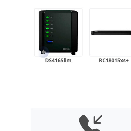
Anterior
DS416Slim
RC18015xs+