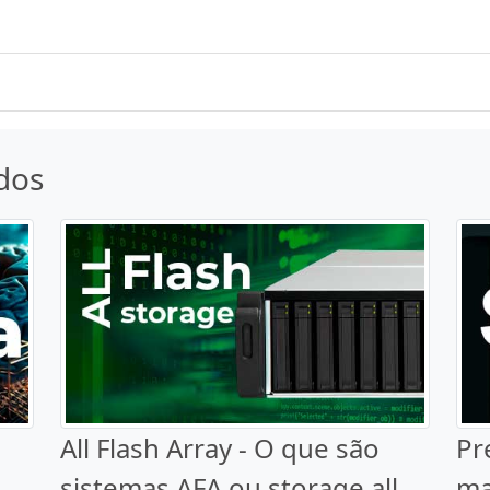
dos
All Flash Array - O que são
Pr
sistemas AFA ou storage all
ma