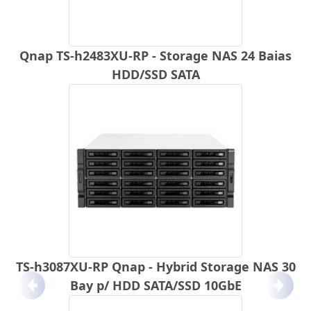
Qnap TS-h2483XU-RP - Storage NAS 24 Baias
HDD/SSD SATA
TS-h3087XU-RP Qnap - Hybrid Storage NAS 30
Bay p/ HDD SATA/SSD 10GbE
Anterior
Próx