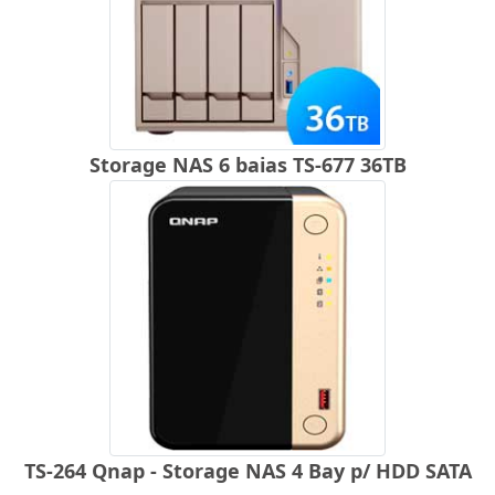
Storage NAS 6 baias TS-677 36TB
TS-264 Qnap - Storage NAS 4 Bay p/ HDD SATA