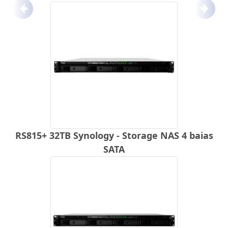
Anterior
Próx
RS815+ 32TB Synology - Storage NAS 4 baias
SATA