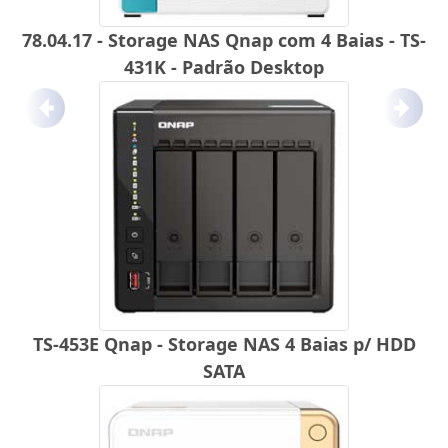
78.04.17 - Storage NAS Qnap com 4 Baias - TS-
431K - Padrão Desktop
Anterior
Próx
TS-453E Qnap - Storage NAS 4 Baias p/ HDD
SATA