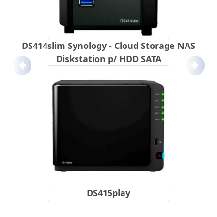
DS414slim Synology - Cloud Storage NAS
Diskstation p/ HDD SATA
Anterior
Próx
DS415play