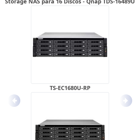
Storage NAS para 16 Discos - Qnap TDS-16489U
TS-EC1680U-RP
Anterior
Próx