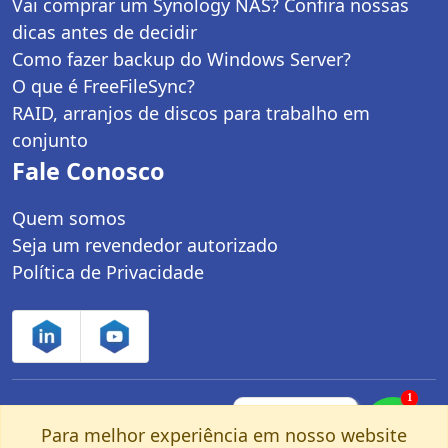
Vai comprar um Synology NAS? Confira nossas
dicas antes de decidir
Como fazer backup do Windows Server?
O que é FreeFileSync?
RAID, arranjos de discos para trabalho em
conjunto
Fale Conosco
Quem somos
Seja um revendedor autorizado
Política de Privacidade
1
Controle Net Tecnologia LTDA | CNPJ:
Fale com um
especialista pelo
Para melhor experiência em nosso website
03.247.280/0001-25 | Av. dos Carinás, 660 -
nosso Whatsapp!