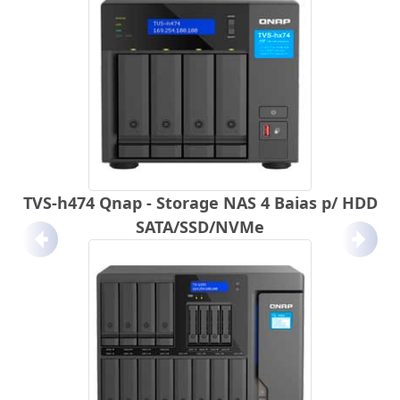
TVS-h474 Qnap - Storage NAS 4 Baias p/ HDD
SATA/SSD/NVMe
Anterior
Próx