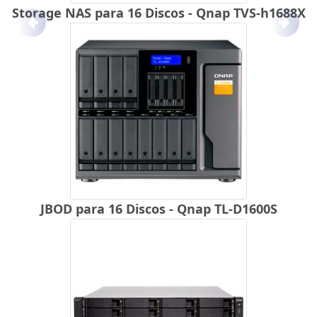
Storage NAS para 16 Discos - Qnap TVS-h1688X
Anterior
Próx
JBOD para 16 Discos - Qnap TL-D1600S