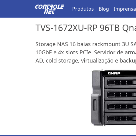
Produtos
Blog
Imprensa
TVS-1672XU-RP 96TB Qna
Storage NAS 16 baias rackmount 3U SAT
10GbE e 4x slots PCIe. Servidor de arm
AD, cold storage, virtualização e backu