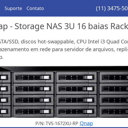
(11) 3475-5
Suporte
Contato
p - Storage NAS 3U 16 baias Ra
A/SSD, discos hot-swappable, CPU Intel i3 Quad Cor
azenamento em rede para servidor de arquivos, repli
p.
Qnap
P/N: TVS-1672XU-RP