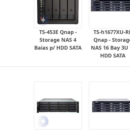
Anterior
TS-453E Qnap -
TS-h1677XU-R
Storage NAS 4
Qnap - Storag
Baias p/ HDD SATA
NAS 16 Bay 3U 
HDD SATA
Anterior