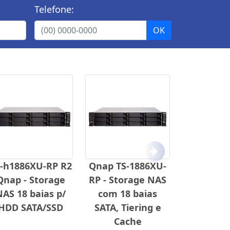
Telefone:
Próximo
-h1886XU-RP R2
Qnap TS-1886XU-
Qnap - Storage
RP - Storage NAS
NAS 18 baias p/
com 18 baias
HDD SATA/SSD
SATA, Tiering e
Cache