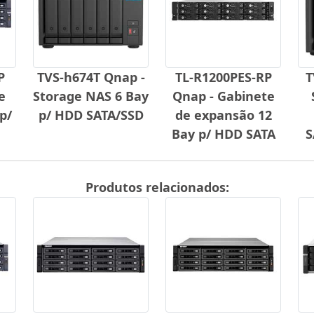
P
TVS-h674T Qnap -
TL-R1200PES-RP
T
e
Storage NAS 6 Bay
Qnap - Gabinete
p/
p/ HDD SATA/SSD
de expansão 12
Bay p/ HDD SATA
S
Produtos relacionados: