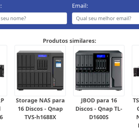
:
Email:
Produtos similares:
RP
Storage NAS para
JBOD para 16
TS
d
16 Discos - Qnap
Discos - Qnap TL-
6
TVS-h1688X
D1600S