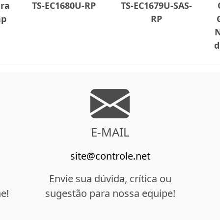
ra
TS-EC1680U-RP
TS-EC1679U-SAS-
ap
RP
N
d
E-MAIL
site@controle.net
Envie sua dúvida, crítica ou
e!
sugestão para nossa equipe!