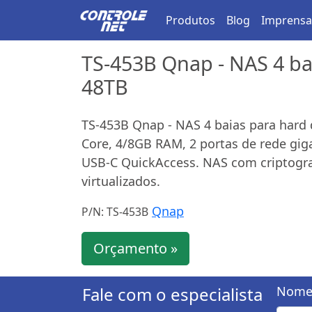
Produtos
Blog
Imprensa
TS-453B Qnap - NAS 4 bai
48TB
TS-453B Qnap - NAS 4 baias para hard 
Core, 4/8GB RAM, 2 portas de rede gig
USB-C QuickAccess. NAS com criptograf
virtualizados.
Qnap
P/N: TS-453B
Orçamento »
Fale com o especialista
Nome