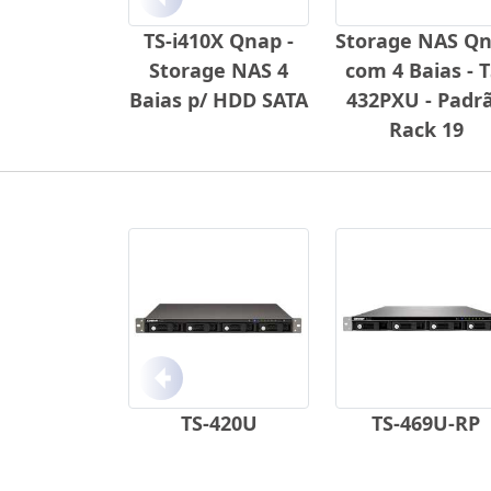
Anterior
TS-i410X Qnap -
Storage NAS Q
Storage NAS 4
com 4 Baias - T
Baias p/ HDD SATA
432PXU - Padr
Rack 19
Anterior
TS-420U
TS-469U-RP