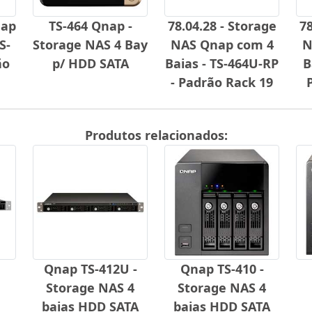
nap
TS-464 Qnap -
78.04.28 - Storage
78
S-
Storage NAS 4 Bay
NAS Qnap com 4
N
ão
p/ HDD SATA
Baias - TS-464U-RP
B
- Padrão Rack 19
Produtos relacionados:
Qnap TS-412U -
Qnap TS-410 -
Storage NAS 4
Storage NAS 4
baias HDD SATA
baias HDD SATA