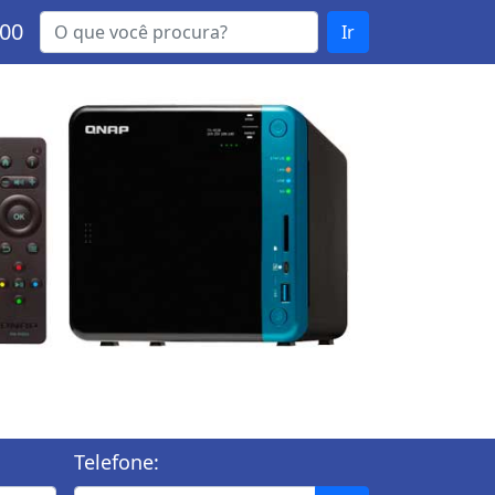
000
Ir
Telefone: