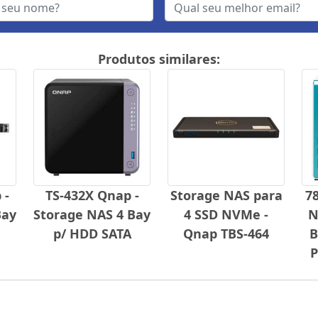
Produtos similares:
 -
TS-432X Qnap -
Storage NAS para
78
Bay
Storage NAS 4 Bay
4 SSD NVMe -
N
p/ HDD SATA
Qnap TBS-464
B
P