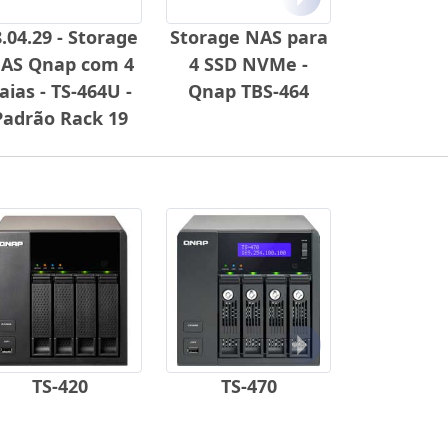
Próximo
.04.29 - Storage
Storage NAS para
AS Qnap com 4
4 SSD NVMe -
aias - TS-464U -
Qnap TBS-464
Padrão Rack 19
Próximo
TS-420
TS-470