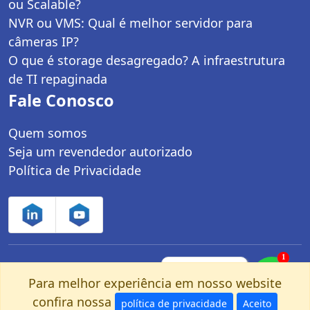
ou Scalable?
NVR ou VMS: Qual é melhor servidor para
câmeras IP?
O que é storage desagregado? A infraestrutura
de TI repaginada
Fale Conosco
Quem somos
Seja um revendedor autorizado
Política de Privacidade
1
Controle Net Tecnologia LTDA | CNPJ:
Fale com um
especialista pelo
Para melhor experiência em nosso website
03.247.280/0001-25 | Av. dos Carinás, 660 -
nosso Whatsapp!
confira nossa
política de privacidade
Aceito
Moema | São Paulo, SP - CEP: 04086-011