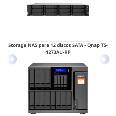
Storage NAS para 12 discos SATA - Qnap TS-
1273AU-RP
Anterior
Próx