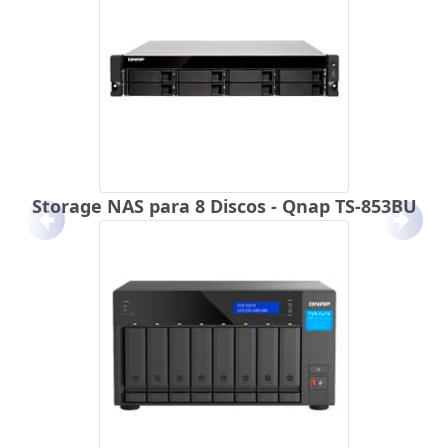
Storage NAS para 8 Discos - Qnap TS-853BU
Anterior
Próx