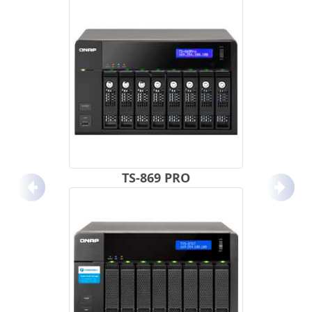
TS-869 PRO
Anterior
Próx