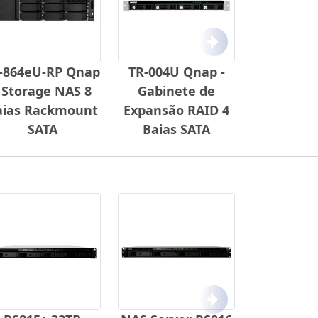
Próximo
-864eU-RP Qnap
TR-004U Qnap -
 Storage NAS 8
Gabinete de
aias Rackmount
Expansão RAID 4
SATA
Baias SATA
Próximo