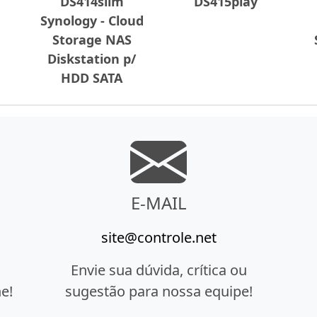
DS414slim
DS415play
Synology - Cloud
Storage NAS
Diskstation p/
HDD SATA
E-MAIL
site@controle.net
Envie sua dúvida, crítica ou
e!
sugestão para nossa equipe!