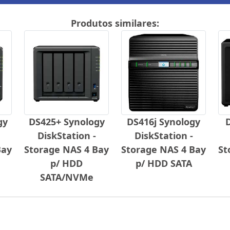
Produtos similares:
gy
DS425+ Synology
DS416j Synology
DiskStation -
DiskStation -
Bay
Storage NAS 4 Bay
Storage NAS 4 Bay
St
p/ HDD
p/ HDD SATA
SATA/NVMe