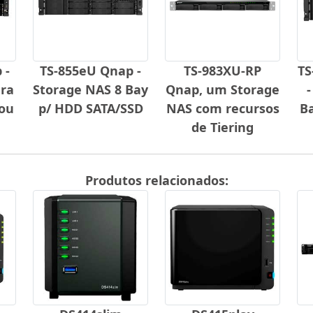
 -
TS-855eU Qnap -
TS-983XU-RP
TS
ra
Storage NAS 8 Bay
Qnap, um Storage
-
 ou
p/ HDD SATA/SSD
NAS com recursos
B
de Tiering
Produtos relacionados: