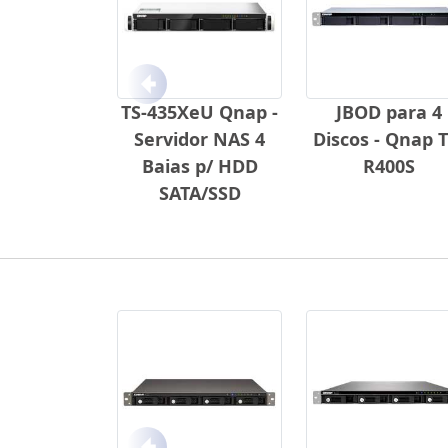
Anterior
TS-435XeU Qnap -
JBOD para 4
Servidor NAS 4
Discos - Qnap T
Baias p/ HDD
R400S
SATA/SSD