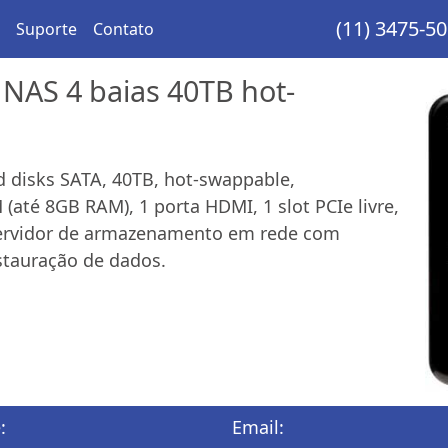
(11) 3475-5
Suporte
Contato
 NAS 4 baias 40TB hot-
d disks SATA, 40TB, hot-swappable,
até 8GB RAM), 1 porta HDMI, 1 slot PCIe livre,
Servidor de armazenamento em rede com
estauração de dados.
:
Email: