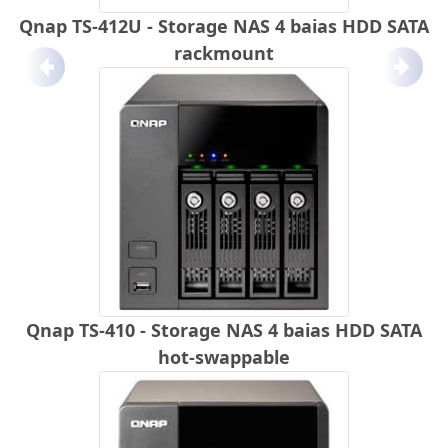
Qnap TS-412U - Storage NAS 4 baias HDD SATA
rackmount
Anterior
Próx
Qnap TS-410 - Storage NAS 4 baias HDD SATA
hot-swappable