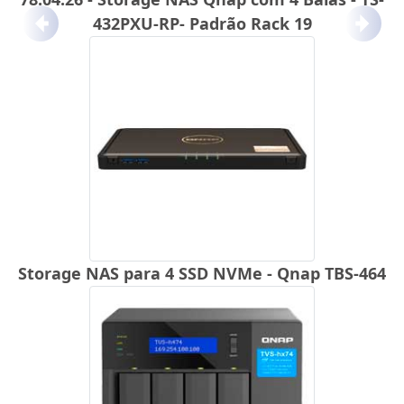
432PXU-RP- Padrão Rack 19
Anterior
Próx
Storage NAS para 4 SSD NVMe - Qnap TBS-464