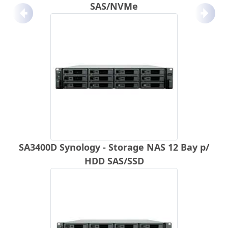
SAS/NVMe
Anterior
Próx
SA3400D Synology - Storage NAS 12 Bay p/
HDD SAS/SSD