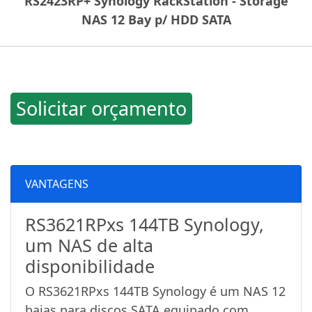
RS2423RP+ Synology RackStation - Storage
NAS 12 Bay p/ HDD SATA
Solicitar orçamento
VANTAGENS
RS3621RPxs 144TB Synology,
um NAS de alta
disponibilidade
O RS3621RPxs 144TB Synology é um NAS 12
baias para discos SATA equipado com