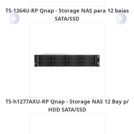
TS-1264U-RP Qnap - Storage NAS para 12 baias
SATA/SSD
Anterior
Próx
TS-h1277AXU-RP Qnap - Storage NAS 12 Bay p/
HDD SATA/SSD