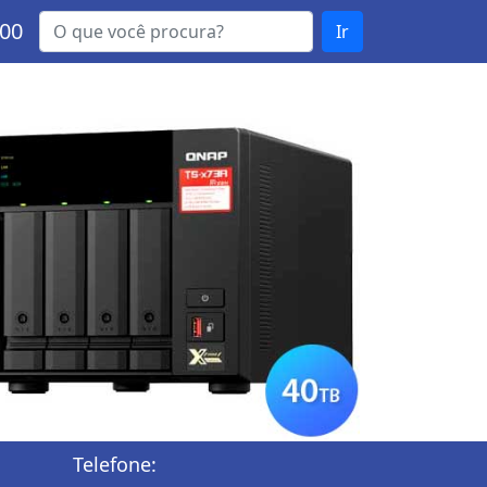
000
Ir
Telefone: