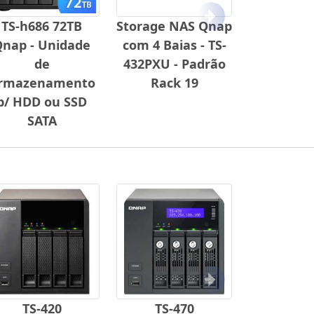
Próximo
TS-h686 72TB
Storage NAS Qnap
nap - Unidade
com 4 Baias - TS-
de
432PXU - Padrão
rmazenamento
Rack 19
p/ HDD ou SSD
SATA
Próximo
TS-420
TS-470