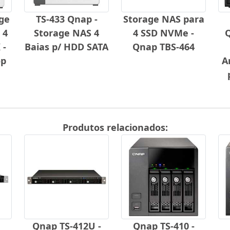
age
TS-433 Qnap -
Storage NAS para
 4
Storage NAS 4
4 SSD NVMe -
Q
 -
Baias p/ HDD SATA
Qnap TBS-464
op
A
Produtos relacionados:
Qnap TS-412U -
Qnap TS-410 -