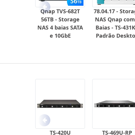
Anterior
Qnap TVS-682T
78.04.17 - Stor
56TB - Storage
NAS Qnap com
NAS 4 baias SATA
Baias - TS-431K
e 10GbE
Padrão Deskt
Anterior
TS-420U
TS-469U-RP