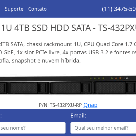
(11) 3475-5
Suporte
Contato
 1U 4TB SSD HDD SATA - TS-432P
4TB SATA, chassi rackmount 1U, CPU Quad Core 1.7
 GbE, 1x slot PCIe livre, 4x portas USB 3.2 e fontes 
ia, snapshot e nuvem híbrida.
Qnap
P/N: TS-432PXU-RP
:
Email: