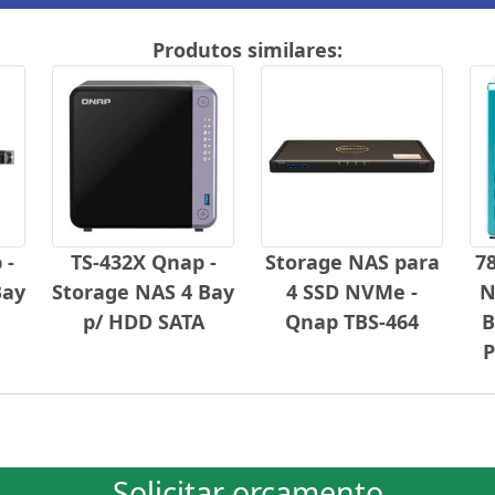
Produtos similares:
 -
TS-432X Qnap -
Storage NAS para
78
Bay
Storage NAS 4 Bay
4 SSD NVMe -
N
p/ HDD SATA
Qnap TBS-464
B
P
Solicitar orçamento